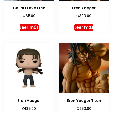
Collar LLave Eren
Eren Yaeger
Q
Q
65.00
390.00
Leer más
Leer más
Eren Yaeger
Eren Yaeger Titan
Q
Q
135.00
650.00