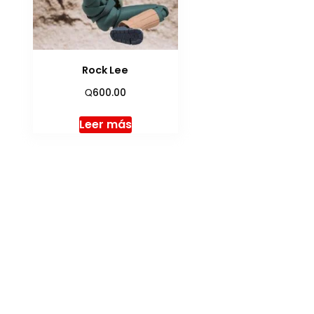
Rock Lee
Q
600.00
Leer más