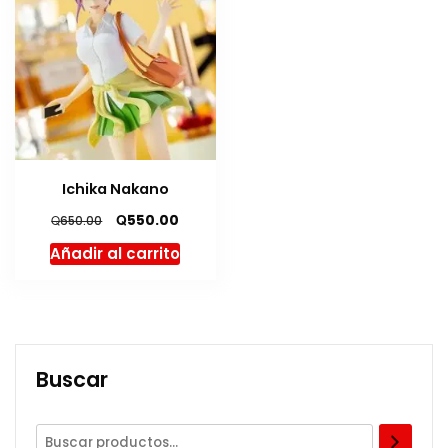
Ichika Nakano
El
El
Q
550.00
Q
650.00
precio
precio
Añadir al carrito
original
actual
era:
es:
Q650.00.
Q550.00.
Buscar