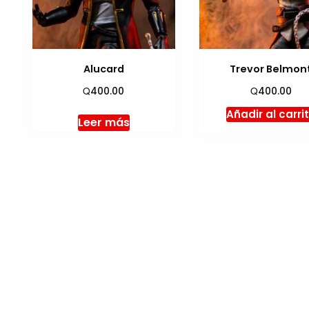
Alucard
Trevor Belmon
Q
Q
400.00
400.00
Añadir al carri
Leer más