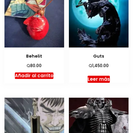
Behelit
Guts
Q
Q
80.00
1,450.00
Añadir al carrito
Leer más